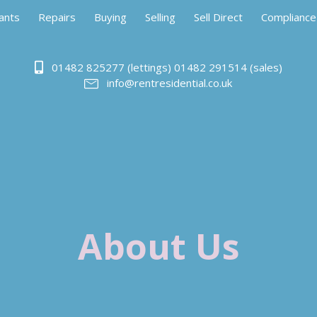
ants
Repairs
Buying
Selling
Sell Direct
Compliance
01482 825277 (lettings) 01482 291514 (sales)
info@rentresidential.co.uk
About Us