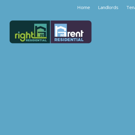
Home
Landlords
Ten